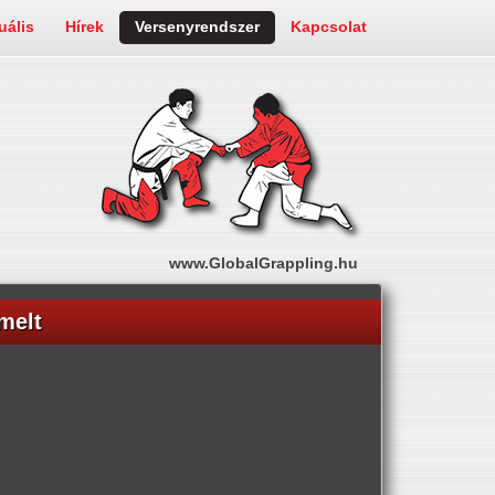
uális
Hírek
Versenyrendszer
Kapcsolat
www.GlobalGrappling.hu
melt