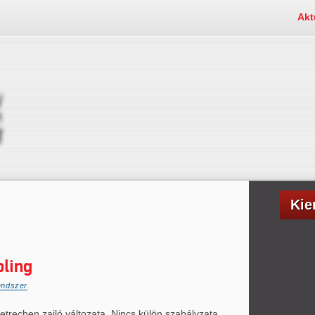
Akt
Kie
ling
endszer
.
recben zajló változata. Nincs külön szabályzata,