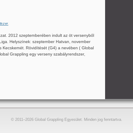
dszer
.
ozat. 2012 szeptemberében indult az öt versenyből
 Liga. Helyszínek: szeptember Hatvan, november
s Kecskemét. Rövidítését (G4) a nevében ( Global
 Global Grappling egy verseny szabályrendszer,
© 2011–2026 Global Grappling Egyesület. Minden jog fenntartva.