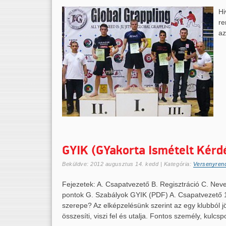
Hi
re
az
GYIK (GYakorta Ismételt Kérd
Beküldve:
2012 augusztus 14. kedd
| Kategória:
Versenyren
Fejezetek: A. Csapatvezető B. Regisztráció C. Nev
pontok G. Szabályok GYIK (PDF) A. Csapatvezető 1
szerepe? Az elképzelésünk szerint az egy klubból 
összesíti, viszi fel és utalja. Fontos személy, kul