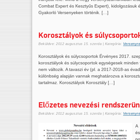
Combat Expert és Kesztyűs Expert), kidolgozásuk és
Gyakorló Versenyeken történik. […]
Korosztályok és súlycsoporto
Beküldve:
2012 augusztus 15. szerda
| Kategória:
Versenyr
Korosztályok és súlycsoportok Érvényes 2017. szep
korosztályok és súlycsoportok egységesek minden
nem változik. A tavaszi év (pl. a 2017-2018-as éva
különbség alapján vannak meghatározva a korosztály
tartalmaz. Korosztályok Korosztály […]
Előzetes nevezési rendszerü
Beküldve:
2012 augusztus 15. szerda
| Kategória:
Versenyr
A 
és
po