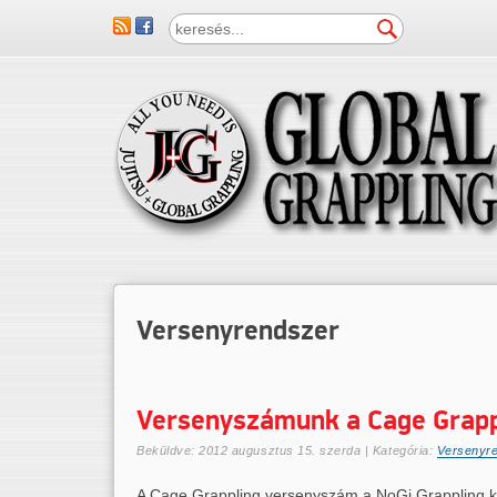
Versenyrendszer
Versenyszámunk a Cage Grapp
Beküldve:
2012 augusztus 15. szerda
| Kategória:
Versenyr
A Cage Grappling versenyszám a NoGi Grappling ket