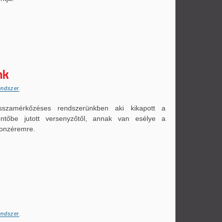
nk
endszer
.
isszamérkőzéses rendszerünkben aki kikapott a
ntőbe jutott versenyzőtől, annak van esélye a
onzéremre.
endszer
.