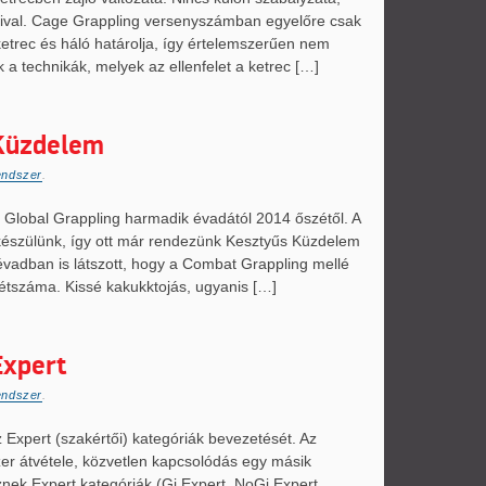
ival. Cage Grappling versenyszámban egyelőre csak
ketrec és háló határolja, így értelemszerűen nem
ok a technikák, melyek az ellenfelet a ketrec […]
Küzdelem
endszer
.
 Global Grappling harmadik évadától 2014 őszétől. A
észülünk, így ott már rendezünk Kesztyűs Küzdelem
vadban is látszott, hogy a Combat Grappling mellé
létszáma. Kissé kakukktojás, ugyanis […]
Expert
endszer
.
Expert (szakértői) kategóriák bevezetését. Az
zer átvétele, közvetlen kapcsolódás egy másik
nek Expert kategóriák (Gi Expert, NoGi Expert,