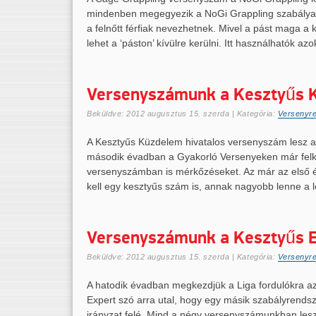
mindenben megegyezik a NoGi Grappling szabálya
a felnőtt férfiak nevezhetnek. Mivel a pást maga a 
lehet a ‘páston’ kívülre kerülni. Itt használhatók az
Versenyszámunk a Kesztyűs 
Beküldve:
2012 augusztus 15. szerda
| Kategória:
Versenyr
A Kesztyűs Küzdelem hivatalos versenyszám lesz a
második évadban a Gyakorló Versenyeken már felk
versenyszámban is mérkőzéseket. Az már az első é
kell egy kesztyűs szám is, annak nagyobb lenne a 
Versenyszámunk a Kesztyűs 
Beküldve:
2012 augusztus 15. szerda
| Kategória:
Versenyr
A hatodik évadban megkezdjük a Liga fordulókra az 
Expert szó arra utal, hogy egy másik szabályrends
irányzat felé. Mind a négy versenyszámunkban lesz