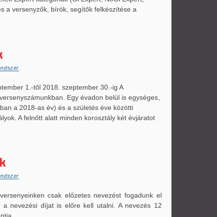
 a versenyzők, bírók, segítők felkészítése a
k
endszer
.
tember 1.-től 2018. szeptember 30.-ig A
 versenyszámunkban. Egy évadon belül is egységes,
dban a 2018-as év) és a születés éve közötti
ok. A felnőtt alatt minden korosztály két évjáratot
nk
endszer
.
versenyeinken csak előzetes nevezést fogadunk el
 a nevezési díjat is előre kell utalni. A nevezés 12
ntja.