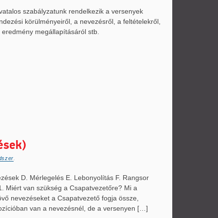
vatalos szabályzatunk rendelkezik a versenyek
ndezési körülményeiről, a nevezésről, a feltételekről,
 eredmény megállapításáról stb.
ések)
dszer
.
ezések D. Mérlegelés E. Lebonyolítás F. Rangsor
. Miért van szükség a Csapatvezetőre? Mi a
jövő nevezéseket a Csapatvezető fogja össze,
cspozícióban van a nevezésnél, de a versenyen […]