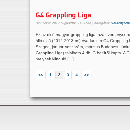
G4 Grappling Liga
Beküldve:
2012 augusztus 14. kedd
| Kategória:
Versenyren
Ez az első magyar grappling liga, azaz versenysor
álló első (2012-2013-as) évadunk, a G4 Grappling
Szeged, január Veszprém, március Budapest, júniu
Grappling Liga) található 4 db. G betűről kapta. A
melynek kiinduló […]
<<
1
2
3
4
>>