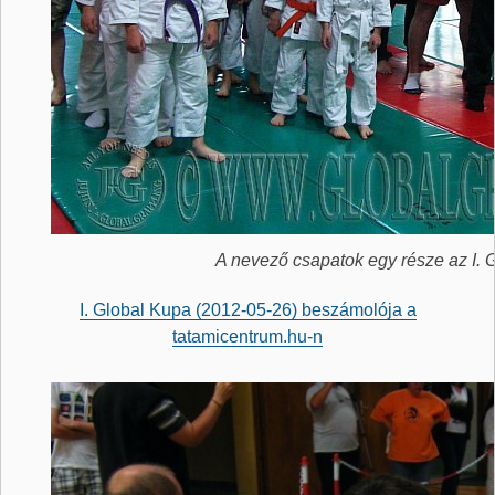
A nevező csapatok egy része az I. 
I. Global Kupa (2012-05-26) beszámolója a
tatamicentrum.hu-n