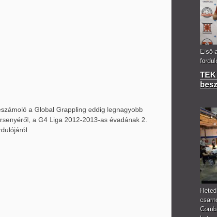
Első 
fordu
TEK 
bes
számoló a Global Grappling eddig legnagyobb
rsenyéről, a G4 Liga 2012-2013-as évadának 2.
rdulójáról.
Heted
csarn
Comba