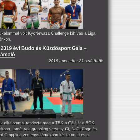
alkalommal volt KyoNewaza Challenge kihívás a Liga
lónkon.
2019 évi Budo és Küzdősport Gála –
zámoló
2019 november 21. csütörtök
ik alkalommal rendezte meg a TEK a Gáláját a BOK
okban. Ismét volt grappling verseny Gi, NoGi-Cage és
t Grappling versenyszámokban két tatamin és a