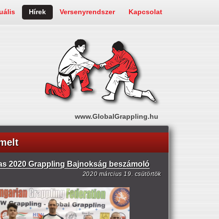
uális
Hírek
Versenyrendszer
Kapcsolat
www.GlobalGrappling.hu
melt
s 2020 Grappling Bajnokság beszámoló
2020 március 19. csütörtök