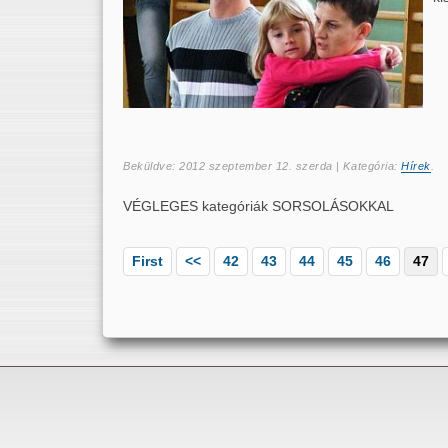
Beküldve:
2012 szeptember 12. szerda
| Kategória:
Hírek
.
VÉGLEGES kategóriák SORSOLÁSOKKAL
First
<<
42
43
44
45
46
47