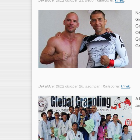
Beküldve:
2012 október 23. kedd
| Kategória:
Hírek
.
No
Gr
Gr
O
Gr
Gr
Beküldve:
2012 október 20. szombat
| Kategória:
Hírek
.
A 
án