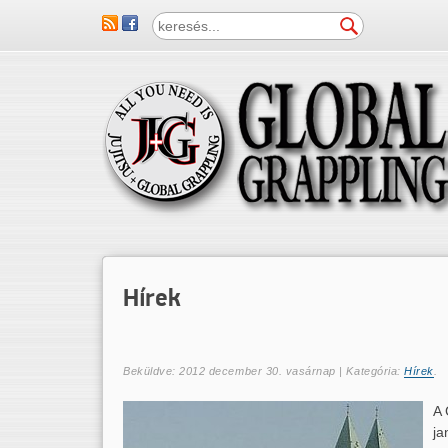
Hírek
Beküldve:
2012 december 30. vasárnap
| Kategória:
Hírek
.
A 
ja