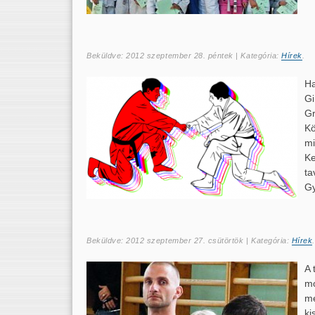
Beküldve:
2012 szeptember 28. péntek
| Kategória:
Hírek
.
Ha
Gi
Gr
Kö
mi
Ke
ta
Gy
Beküldve:
2012 szeptember 27. csütörtök
| Kategória:
Hírek
A 
mó
me
ki