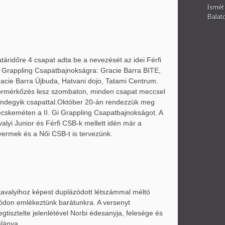
Ismét
Balato
táridőre 4 csapat adta be a nevezését az idei Férfi
 Grappling Csapatbajnokságra: Gracie Barra BITE,
acie Barra Újbuda, Hatvani dojo, Tatami Centrum.
rmérkőzés lesz szombaton, minden csapat meccsel
ndegyik csapattal.
Október 20-án rendezzük meg
cskeméten a II. Gi Grappling Csapatbajnokságot. A
valyi Junior és Férfi CSB-k mellett idén már a
ermek és a Női CSB-t is tervezünk.
.
tavalyihoz képest duplázódott létszámmal méltó
don emlékeztünk barátunkra. A versenyt
gtisztelte jelenlétével Norbi édesanyja, felesége és
slánya.