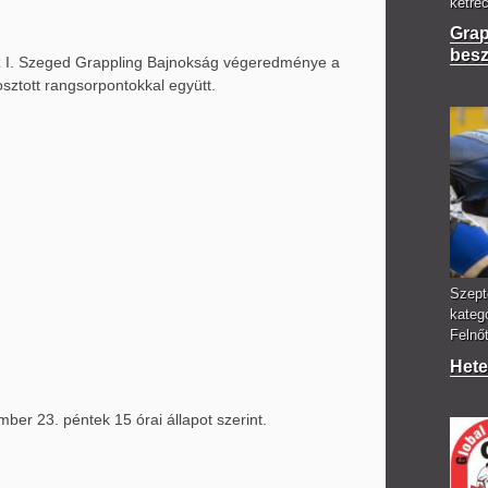
ketre
Grap
bes
 I. Szeged Grappling Bajnokság végeredménye a
osztott rangsorpontokkal együtt.
Szept
kateg
Felnőt
Hete
ber 23. péntek 15 órai állapot szerint.