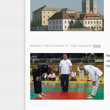
Beküldve:
2012 november 27. kedd
| Kategória:
Hírek
.
Be
ve
fo