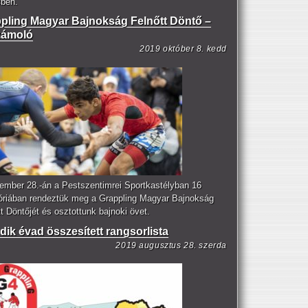
cben.
pling Magyar Bajnokság Felnőtt Döntő –
zámoló
2019 október 8. kedd
ember 28.-án a Pestszentimrei Sportkastélyban 16
óriában rendeztük meg a Grappling Magyar Bajnokság
t Döntőjét és osztottunk bajnoki övet.
dik évad összesített rangsorlista
2019 augusztus 28. szerda