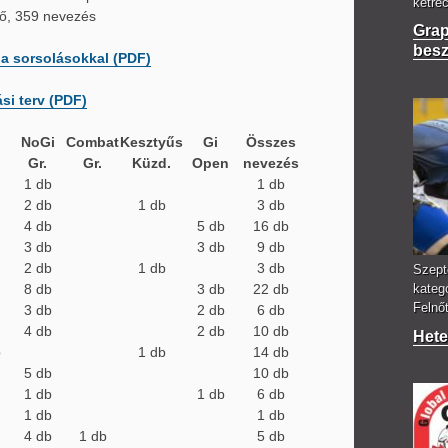
ketre
fő, 359 nevezés
Grap
bes
a sorsolásokkal (PDF)
si terv (PDF)
NoGi
Combat
Kesztyűs
Gi
Összes
Gr.
Gr.
Küzd.
Open
nevezés
1 db
1 db
2 db
1 db
3 db
4 db
5 db
16 db
3 db
3 db
9 db
2 db
1 db
3 db
Szept
8 db
3 db
22 db
kateg
Felnőt
3 db
2 db
6 db
4 db
2 db
10 db
Hete
b
1 db
14 db
5 db
10 db
1 db
1 db
6 db
1 db
1 db
4 db
1 db
5 db