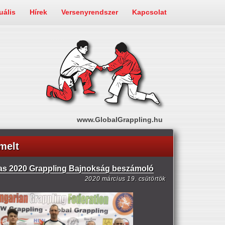
uális
Hírek
Versenyrendszer
Kapcsolat
www.GlobalGrappling.hu
melt
s 2020 Grappling Bajnokság beszámoló
2020 március 19. csütörtök