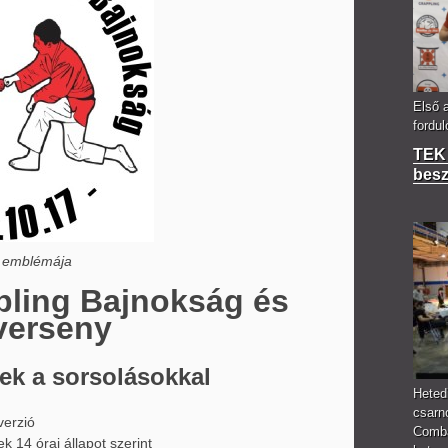
Első 
fordu
TEK 
bes
y emblémája
pling Bajnokság és
verseny
ek a sorsolásokkal
Heted
csarn
verzió
Comba
k 14 órai állapot szerint