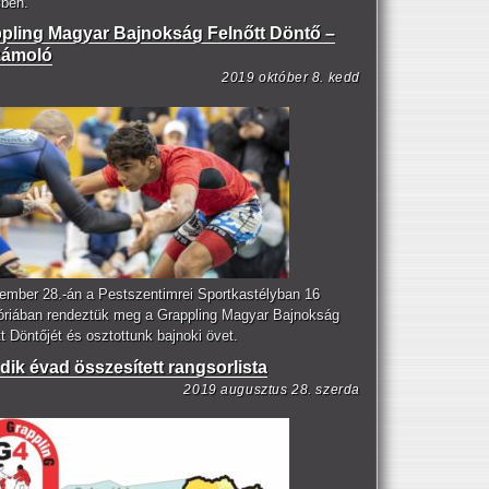
cben.
pling Magyar Bajnokság Felnőtt Döntő –
zámoló
2019 október 8. kedd
ember 28.-án a Pestszentimrei Sportkastélyban 16
óriában rendeztük meg a Grappling Magyar Bajnokság
t Döntőjét és osztottunk bajnoki övet.
dik évad összesített rangsorlista
2019 augusztus 28. szerda