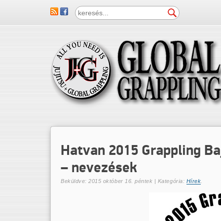
Hatvan 2015 Grappling B
– nevezések
Beküldve:
2015 október 16. péntek
| Kategória:
Hírek
.