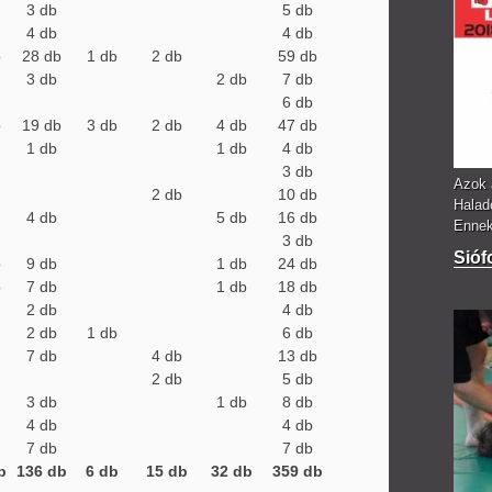
3 db
5 db
4 db
4 db
b
28 db
1 db
2 db
59 db
3 db
2 db
7 db
6 db
b
19 db
3 db
2 db
4 db
47 db
1 db
1 db
4 db
3 db
Azok 
2 db
10 db
Halad
4 db
5 db
16 db
Ennek 
3 db
Sióf
b
9 db
1 db
24 db
b
7 db
1 db
18 db
2 db
4 db
2 db
1 db
6 db
7 db
4 db
13 db
2 db
5 db
3 db
1 db
8 db
4 db
4 db
7 db
7 db
b
136 db
6 db
15 db
32 db
359 db