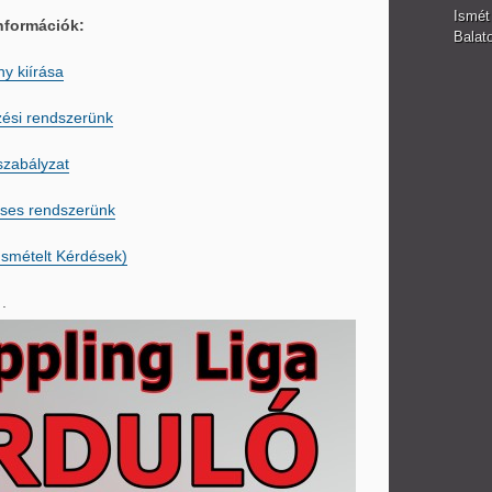
Ismét
nformációk:
Balato
ny kiírása
zési rendszerünk
szabályzat
ses rendszerünk
Ismételt Kérdések)
.