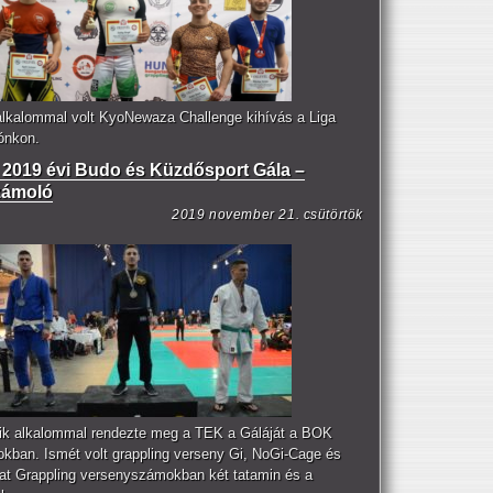
alkalommal volt KyoNewaza Challenge kihívás a Liga
lónkon.
2019 évi Budo és Küzdősport Gála –
zámoló
2019 november 21. csütörtök
ik alkalommal rendezte meg a TEK a Gáláját a BOK
okban. Ismét volt grappling verseny Gi, NoGi-Cage és
t Grappling versenyszámokban két tatamin és a