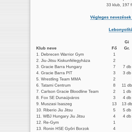
33 klub, 197 
Végleges nevezések 
Lebonyolítá
Gi
Klub neve
Fő
Gr.
1. Debrecen Warrior Gym
1
2. Jiu-Jitsu Kiskunfélegyháza
2
3. Gracie Barra Hungary
7
7 db
4. Gracie Barra PIT
3
3 db
5. Wrestling Team MMA
2
6. Tatami Centrum
8
11 db
7. Carlson Gracie Bloodline Team
2
1 db
8. Fox SE Dunaújváros
3
4 db
9. Muszasi Isaszeg
13
13 d
10. Riberio Jiu Jitsu
5
5 db
11. WBJ Hungary Jiu Jitsu
4
4 db
12. Re-Gym
1
13. Ronin HSE Győri Borzok
4