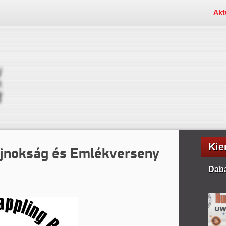
Akt
Kie
ajnokság és Emlékverseny
Daba