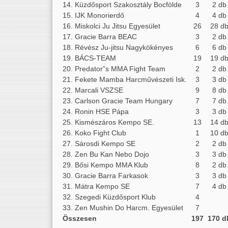
14. Küzdősport Szakosztály Bocfölde
3
2 db
15. IJK Monorierdő
4
4 db
16. Miskolci Ju Jitsu Egyesület
26
28 d
17. Gracie Barra BEAC
3
2 db
18. Révész Ju-jitsu Nagykökényes
6
6 db
19. BÁCS-TEAM
19
19 d
20. Predator”s MMA Fight Team
2
2 db
21. Fekete Mamba Harcművészeti Isk.
3
3 db
22. Marcali VSZSE
9
8 db
23. Carlson Gracie Team Hungary
7
7 db
24. Ronin HSE Pápa
3
3 db
25. Kismészáros Kempo SE.
13
14 d
26. Koko Fight Club
1
10 d
27. Sárosdi Kempo SE
2
2 db
28. Zen Bu Kan Nebo Dojo
3
3 db
29. Bősi Kempo MMA Klub
8
2 db
30. Gracie Barra Farkasok
3
3 db
31. Mátra Kempo SE
7
4 db
32. Szegedi Küzdősport Klub
4
33. Zen Mushin Do Harcm. Egyesület
7
Összesen
197
170 d