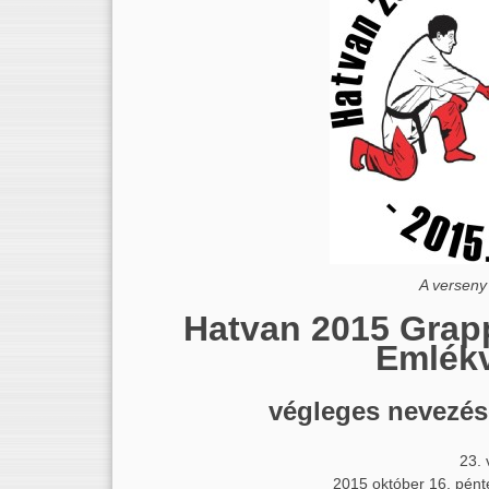
A versen
Hatvan 2015 Grap
Emlék
végleges nevezés
23. 
2015 október 16. pénte