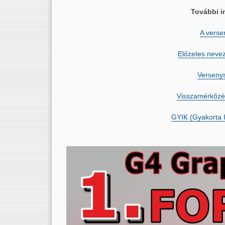
További i
A verse
Előzetes neve
Verseny
Visszamérkőzé
GYIK (Gyakorta 