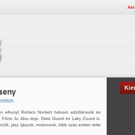
Akt
Kie
seny
rendszer
.
en elhunyt Rohács Norbert hatvani edzőtársunk és
 Főnix Ju Jitsu dojo, Dietz Guszti és Laky Zsuzsi is.
rzők, jász íjászok, motorosok, több száz ember tette