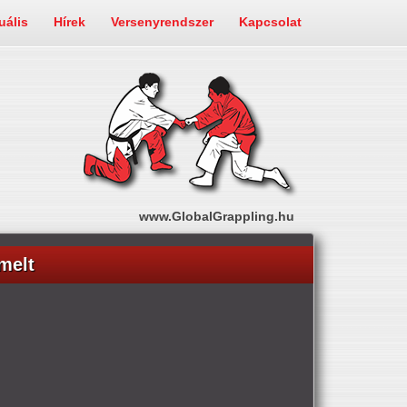
uális
Hírek
Versenyrendszer
Kapcsolat
www.GlobalGrappling.hu
melt