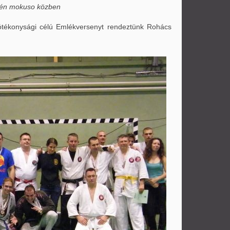
jén mokuso közben
tékonysági célú Emlékversenyt rendeztünk Rohács