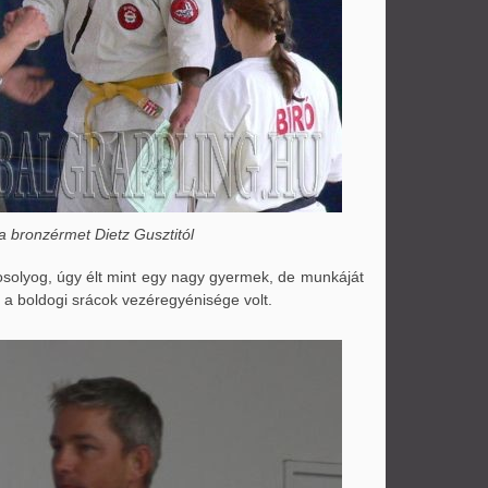
a bronzérmet Dietz Gusztitól
solyog, úgy élt mint egy nagy gyermek, de munkáját
 a boldogi srácok vezéregyénisége volt.