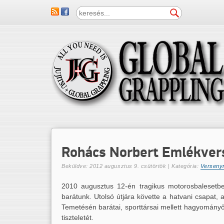
Rohács Norbert Emlékver
Beküldve:
2012 augusztus 9. csütörtök
| Kategória:
Verseny
2010 augusztus 12-én tragikus motorosbalesetb
barátunk. Utolsó útjára követte a hatvani csapat, a
Temetésén barátai, sporttársai mellett hagyományő
tiszteletét.