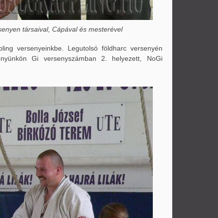
senyen társaival, Cápával és mesterével
pling versenyeinkbe. Legutolsó földharc versenyén
rsenyünkön Gi versenyszámban 2. helyezett, NoGi