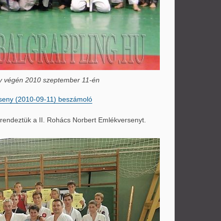
ny végén 2010 szeptember 11-én
rseny (2010-09-11) beszámoló
grendeztük a II. Rohács Norbert Emlékversenyt.