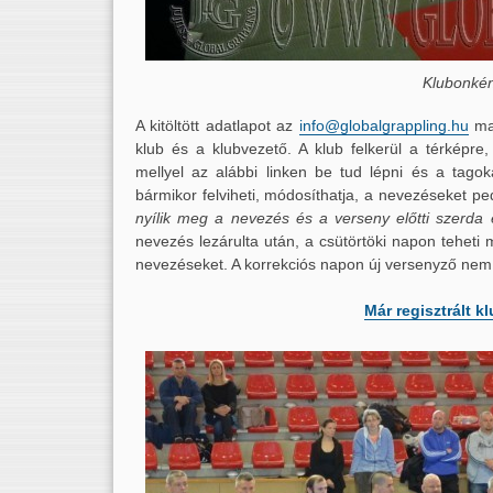
Klubonké
A kitöltött adatlapot az
info@globalgrappling.hu
mai
klub és a klubvezető. A klub felkerül a térképre
mellyel az alábbi linken be tud lépni és a tagoka
bármikor felviheti, módosíthatja, a nevezéseket p
nyílik meg a nevezés és a verseny előtti szerda éj
nevezés lezárulta után, a csütörtöki napon teheti 
nevezéseket. A korrekciós napon új versenyző nem
Már regisztrált 