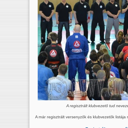
A regisztrált klubvezető tud nevez
A már regisztrált versenyzők és klubvezetők listája 