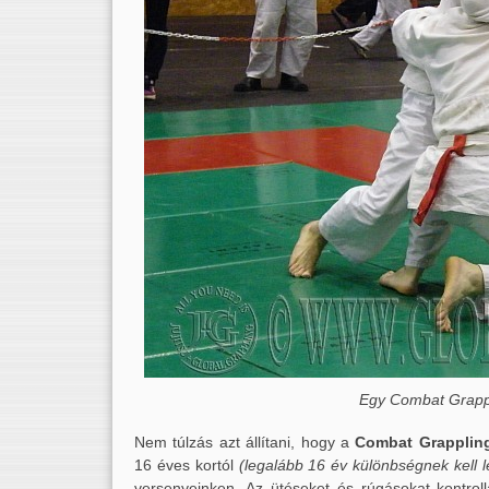
Egy Combat Grapp
Nem túlzás azt állítani, hogy a
Combat Grapplin
16 éves kortól
(legalább 16 év különbségnek kell l
versenyeinken. Az ütéseket és rúgásokat kontroll