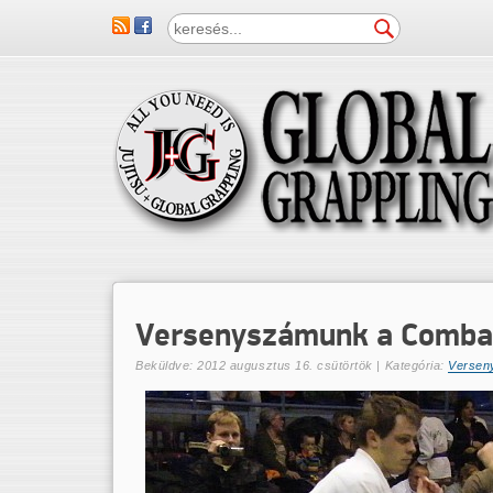
Versenyszámunk a Combat
Beküldve:
2012 augusztus 16. csütörtök
| Kategória:
Versen