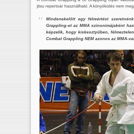
jitsu repertoár használható. A könyökütés nem meg
Mindenekelőtt egy félreértést szeretné
Grappling-et az MMA szinonimájaként has
képzelik, hogy kiskesztyűben, félmeztel
Combat Grappling NEM azonos az MMA-val