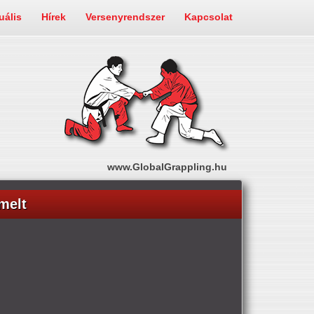
uális
Hírek
Versenyrendszer
Kapcsolat
www.GlobalGrappling.hu
melt