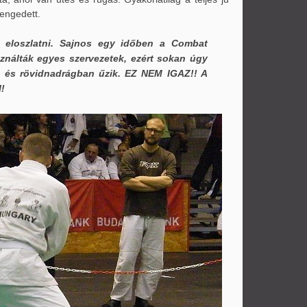
engedett.
nk eloszlatni. Sajnos egy időben a Combat
ználták egyes szervezetek, ezért sokan úgy
en és rövidnadrágban űzik. EZ NEM IGAZ!! A
!