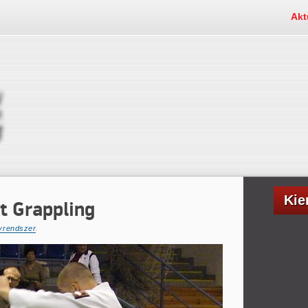
Akt
Kie
 Grappling
yrendszer
.