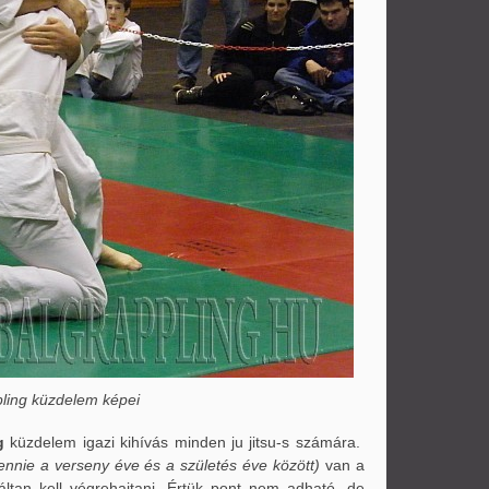
ling küzdelem képei
g
küzdelem igazi kihívás minden ju jitsu-s számára.
ennie a verseny éve és a születés éve között)
van a
áltan kell végrehajtani. Értük pont nem adható, de