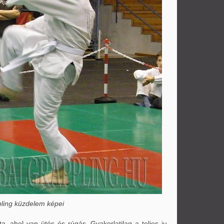
ling küzdelem képei
, ahol van ütés és rúgás. Gyakorlatilag a teljes ju